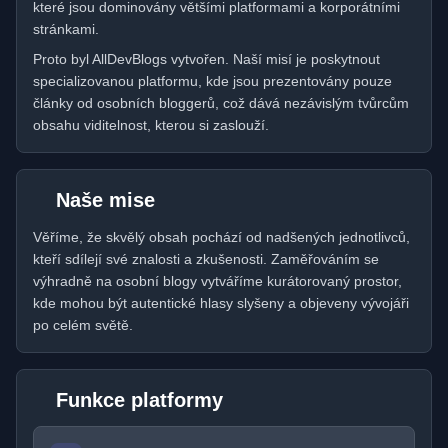
které jsou dominovány většími platformami a korporátními
stránkami.
Proto byl AllDevBlogs vytvořen. Naší misí je poskytnout
specializovanou platformu, kde jsou prezentovány pouze
články od osobních bloggerů, což dává nezávislým tvůrcům
obsahu viditelnost, kterou si zaslouží.
Naše mise
Věříme, že skvělý obsah pochází od nadšených jednotlivců,
kteří sdílejí své znalosti a zkušenosti. Zaměřováním se
výhradně na osobní blogy vytváříme kurátorovaný prostor,
kde mohou být autentické hlasy slyšeny a objeveny vývojáři
po celém světě.
Funkce platformy