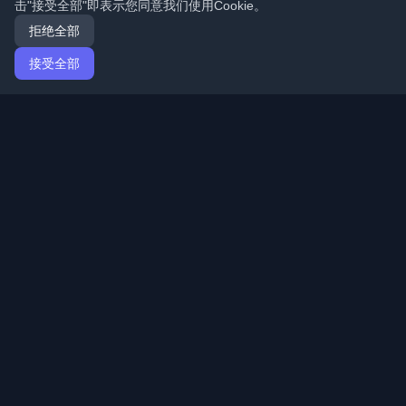
击"接受全部"即表示您同意我们使用Cookie。
拒绝全部
接受全部
首页
文章
Mandarin (简体中文)
登录
发现来自世界各地的最佳个人开发者博客和文章。通过开
发者社区的最新趋势、教程和见解保持更新。
快速链接