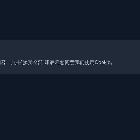
容。点击"接受全部"即表示您同意我们使用Cookie。
快速链接
文章
佳个人开发者博客和文章。通过
、教程和见解保持更新。
博客