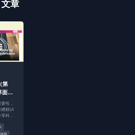
e 文章
（第
界面如
重要性，
析糟糕UI
分享科技
e
体验