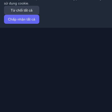
sử dụng cookie.
Từ chối tất cả
Chấp nhận tất cả
Trang chủ
Bài viết
Vietnamese (Tiếng Việt)
Đăng nhập
Khám phá những blog cá nhân tốt nhất của lập trình
viên và bài viết từ khắp nơi trên thế giới. Cập nhật với
những xu hướng mới nhất, hướng dẫn và hiểu biết từ
cộng đồng lập trình viên.