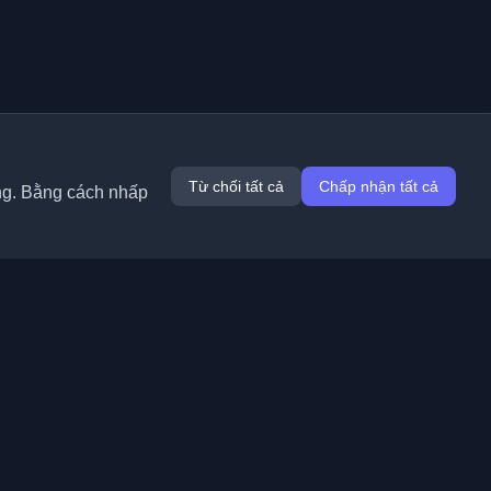
Từ chối tất cả
Chấp nhận tất cả
ung. Bằng cách nhấp
Tiện ích mở rộng
Thông tin
Chrome
Về chúng tôi
Edge
Liên hệ
(sắp ra mắt)