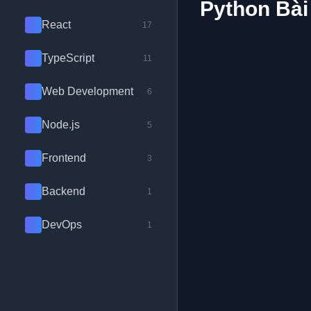
Python Bài 
React
17
TypeScript
11
Web Development
6
Node.js
5
Frontend
3
Backend
1
DevOps
1