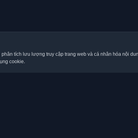
, phân tích lưu lượng truy cập trang web và cá nhân hóa nội d
dụng cookie.
Liên kết nhanh
Bài viết
á nhân tốt nhất của lập trình
p nơi trên thế giới. Cập nhật với
Blog