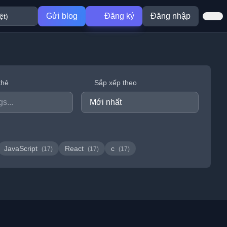
Gửi blog
Đăng ký
Đăng nhập
thẻ
Sắp xếp theo
JavaScript
React
c
(17)
(17)
(17)