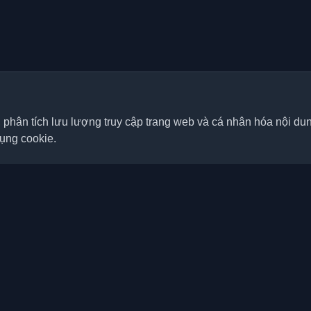
, phân tích lưu lượng truy cập trang web và cá nhân hóa nội d
dụng cookie.
Liên kết nhanh
Bài viết
á nhân tốt nhất của lập trình
p nơi trên thế giới. Cập nhật với
Blog