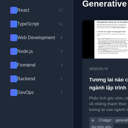
Generative 
React
17
TypeScript
11
Web Development
6
Node.js
5
Frontend
3
•
4/5/2025
VI
Backend
1
Tương lai nào 
ngành lập trình
DevOps
1
Phân tích góc nhìn c
về những thách thức
tương lai của ngành l
năm 2025, bao gồm t
ai
Chatgpt
generat
trường lao động và t
của AI.
lập trình viên