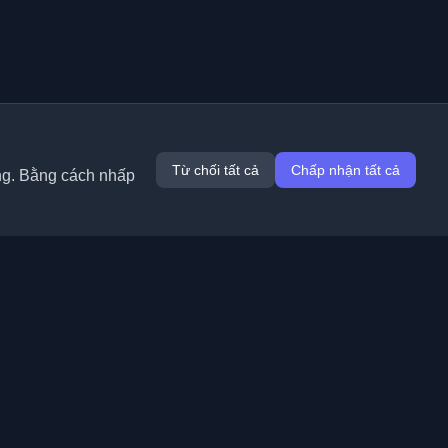
Từ chối tất cả
Chấp nhận tất cả
ung. Bằng cách nhấp
Tiện ích mở rộng
Thông tin
Chrome
Về chúng tôi
Edge
Liên hệ
(sắp ra mắt)