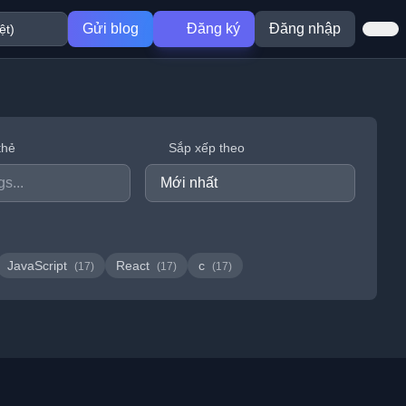
Gửi blog
Đăng ký
Đăng nhập
thẻ
Sắp xếp theo
JavaScript
React
c
(17)
(17)
(17)