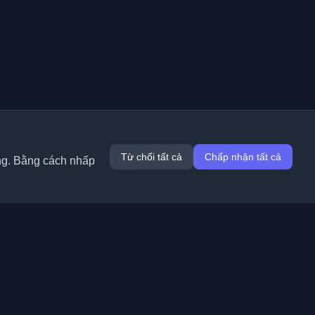
Từ chối tất cả
Chấp nhận tất cả
ung. Bằng cách nhấp
Tiện ích mở rộng
Thông tin