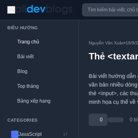
ĐIỀU HƯỚNG
Trang chủ
Nguyễn Văn Xuân
•
18/9/
Thẻ <texta
Bài viết
Blog
Bài viết hướng dẫn 
văn bản nhiều dòng 
Top tháng
thẻ <input>, các th
Bảng xếp hạng
minh họa cụ thể về 
0
0 b
CATEGORIES
JavaScript
17