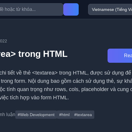
2022
rea> trong HTML
Rea
chi tiết về thẻ <textarea> trong HTML, được sử dụng để
trong form. Nội dung bao gồm cách sử dụng thẻ, sự khá
uộc tính quan trọng như rows, cols, placeholder và cung 
việc tích hợp vào form HTML.
ình luận
#Web Development
#html
#textarea