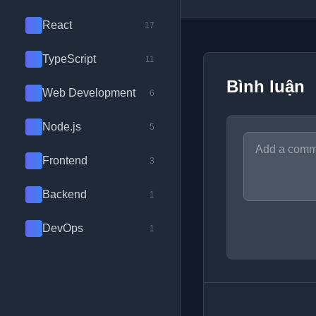
React
17
TypeScript
11
Bình luận
Web Development
6
Node.js
5
Frontend
3
Backend
1
DevOps
1