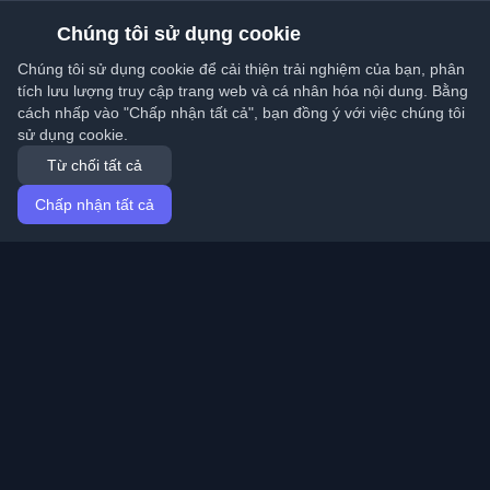
Chúng tôi sử dụng cookie
Chúng tôi sử dụng cookie để cải thiện trải nghiệm của bạn, phân
tích lưu lượng truy cập trang web và cá nhân hóa nội dung. Bằng
cách nhấp vào "Chấp nhận tất cả", bạn đồng ý với việc chúng tôi
sử dụng cookie.
Từ chối tất cả
Chấp nhận tất cả
Trang chủ
Bài viết
Vietnamese (Tiếng Việt)
Đăng nhập
Khám phá những blog cá nhân tốt nhất của lập trình
viên và bài viết từ khắp nơi trên thế giới. Cập nhật với
những xu hướng mới nhất, hướng dẫn và hiểu biết từ