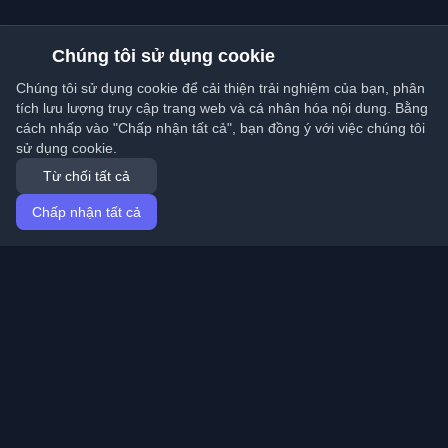
Chúng tôi sử dụng cookie
Chúng tôi sử dụng cookie để cải thiện trải nghiệm của bạn, phân
tích lưu lượng truy cập trang web và cá nhân hóa nội dung. Bằng
cách nhấp vào "Chấp nhận tất cả", bạn đồng ý với việc chúng tôi
sử dụng cookie.
Từ chối tất cả
Chấp nhận tất cả
Trang chủ
Bài viết
Vietnamese (Tiếng Việt)
Đăng nhập
Khám phá những blog cá nhân tốt nhất của lập trình
viên và bài viết từ khắp nơi trên thế giới. Cập nhật với