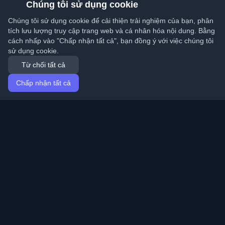
Chúng tôi sử dụng cookie
Chúng tôi sử dụng cookie để cải thiện trải nghiệm của bạn, phân
tích lưu lượng truy cập trang web và cá nhân hóa nội dung. Bằng
cách nhấp vào "Chấp nhận tất cả", bạn đồng ý với việc chúng tôi
sử dụng cookie.
Từ chối tất cả
Chấp nhận tất cả
Trang chủ
Bài viết
Vietnamese (Tiếng Việt)
Đăng nhập
Khám phá những blog cá nhân tốt nhất của lập trình
viên và bài viết từ khắp nơi trên thế giới. Cập nhật với
những xu hướng mới nhất, hướng dẫn và hiểu biết từ
cộng đồng lập trình viên.