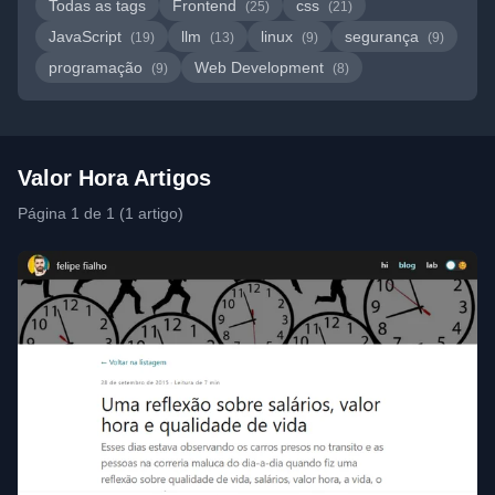
Todas as tags
Frontend
css
(25)
(21)
JavaScript
llm
linux
segurança
(19)
(13)
(9)
(9)
programação
Web Development
(9)
(8)
Valor Hora Artigos
Página 1 de 1 (1 artigo)