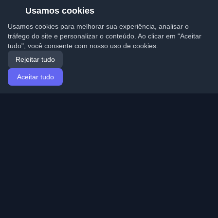
Usamos cookies
Usamos cookies para melhorar sua experiência, analisar o
tráfego do site e personalizar o conteúdo. Ao clicar em "Aceitar
tudo", você consente com nosso uso de cookies.
Rejeitar tudo
Aceitar tudo
Início
Artigos
Portuguese (Português)
Entrar
Descubra os melhores blogs pessoais de
desenvolvedores e artigos de todo o mundo. Mantenha-
se atualizado com as últimas tendências, tutoriais e
insights da comunidade de desenvolvedores.