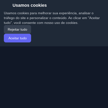
Usamos cookies
Usamos cookies para melhorar sua experiência, analisar o
tráfego do site e personalizar o conteúdo. Ao clicar em "Aceitar
tudo", você consente com nosso uso de cookies.
Rejeitar tudo
Aceitar tudo
Início
Artigos
Portuguese (Português)
Entrar
Descubra os melhores blogs pessoais de
desenvolvedores e artigos de todo o mundo. Mantenha-
se atualizado com as últimas tendências, tutoriais e
insights da comunidade de desenvolvedores.