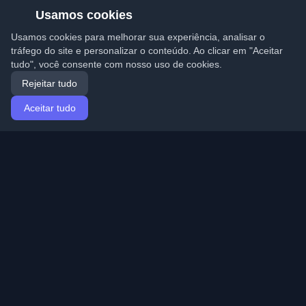
Usamos cookies
Usamos cookies para melhorar sua experiência, analisar o
tráfego do site e personalizar o conteúdo. Ao clicar em "Aceitar
tudo", você consente com nosso uso de cookies.
Rejeitar tudo
Aceitar tudo
Início
Artigos
Portuguese (Português)
Entrar
Descubra os melhores blogs pessoais de
desenvolvedores e artigos de todo o mundo. Mantenha-
se atualizado com as últimas tendências, tutoriais e
insights da comunidade de desenvolvedores.