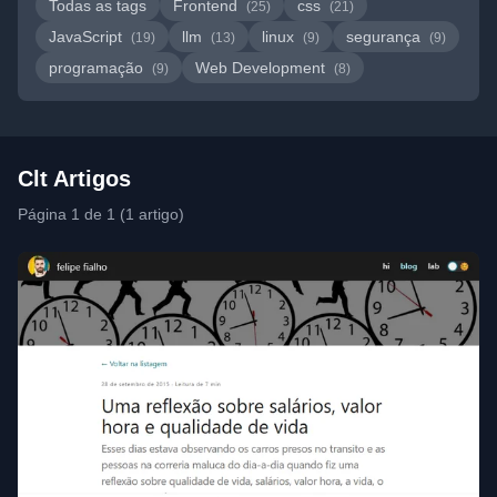
Todas as tags
Frontend
css
(25)
(21)
JavaScript
llm
linux
segurança
(19)
(13)
(9)
(9)
programação
Web Development
(9)
(8)
Clt Artigos
Página 1 de 1 (1 artigo)