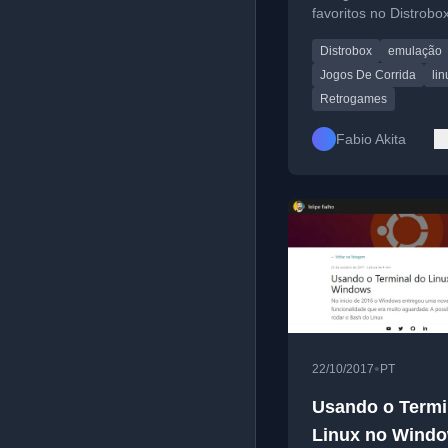
favoritos no Distrobox
incluindo emulação 
Distrobox
emulação
Xbox 360.
Jogos De Corrida
lin
Retrogames
Fabio Akita
•
22/10/2017
PT
Usando o Termi
Linux no Wind