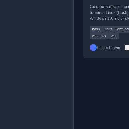
Guia para ativar e us
terminal Linux (Bash)
Windows 10, incluind
configuração e integ
bash
linux
termina
com ferramentas co
e VSCode.
windows
Wsl
Felipe Fialho