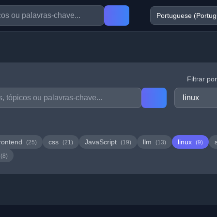
Filtrar po
rontend
css
JavaScript
llm
linux
(25)
(21)
(19)
(13)
(9)
(8)