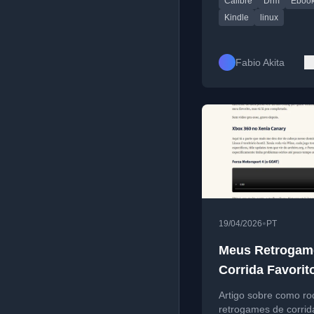
Calibre
Drm
Eboo
dicas para Linux e b
Kindle
linux
Fabio Akita
•
19/04/2026
PT
Meus Retrogam
Corrida Favorit
Rodando no Me
Artigo sobre como ro
Distrobox
retrogames de corrid