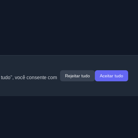
Rejeitar tudo
Aceitar tudo
r tudo", você consente com
Extensões
Informação