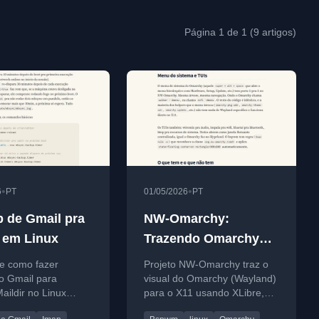
Página 1 de 1 (9 artigos)
•
•
6
PT
01/05/2026
PT
 de Gmail pra
NW-Omarchy:
r em Linux
Trazendo Omarchy
pro X11 com XLibre
de como fazer
Projeto NW-Omarchy traz o
o Gmail para
visual do Omarchy (Wayland)
aildir no Linux
para o X11 usando XLibre,
bsync.
um fork ativo do xorg-server.