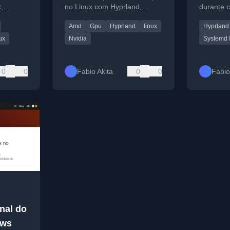
,
no Linux com Hyprland,
durante c
de PS4 e
focando em resolver
longas u
Amd
Gpu
Hyprland
linux
Hyprland
problemas de compatibilidade
monitora
e definir a iGPU como
ux
Nvidia
Systemd I
primária.
0
0
Fabio Akita
0
0
Fabio
nal do
ows