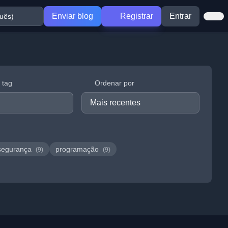
Enviar blog
Registrar
Entrar
r tag
Ordenar por
segurança
programação
(9)
(9)