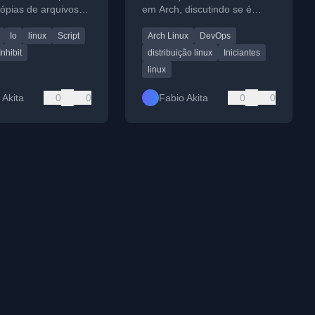
ópias de arquivos
em Arch, discutindo se é
sando um script de
adequada para iniciantes e
Io
linux
Script
Arch Linux
DevOps
mento de I/O.
criticando a mentalidade de
buscar validação externa.
nhibit
distribuição linux
Iniciantes
linux
 Akita
0
0
Fabio Akita
0
0