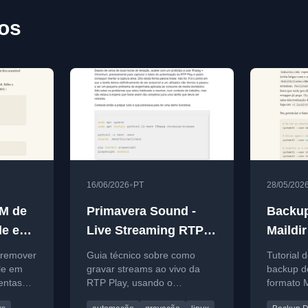
gos
•
16/06/2026
PT
28/05/202
M de
Primavera Sound -
Backup
le em
Live Streaming RTP
Maildi
Play
 remover
Guia técnico sobre como
Tutorial 
le em
gravar streams ao vivo da
backup d
entas
RTP Play, usando o
formato M
re, com
Primavera Sound 2026 como
usando m