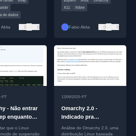
e Gmail
Imap
Bspwm
linux
Omarchy
aildir
X11
Xlibre
a de dados
 Akita
0
0
Fabio Akita
0
0
•
•
5
PT
12/09/2025
PT
y - Não entrar
Omarchy 2.0 -
ep enquanto
Indicado pra
Iniciantes?
tar que o Linux
Análise do Omarchy 2.0, uma
 modo de suspensão
distribuição Linux baseada