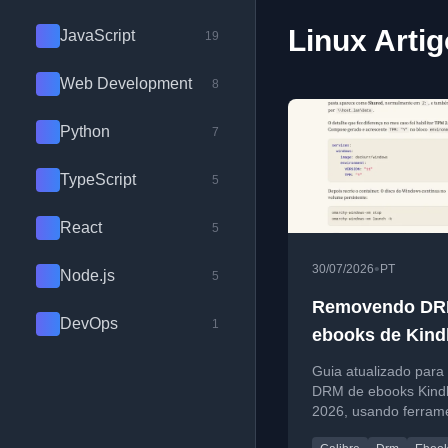
Linux Arti
JavaScript
19
Web Development
8
Python
7
TypeScript
5
React
5
•
30/07/2026
PT
Node.js
5
Removendo DR
DevOps
1
ebooks de Kind
2026
Guia atualizado para
DRM de ebooks Kind
2026, usando ferram
comunitárias e Calib