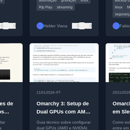
ks
automação
gravação
linux
Backup D
ackup.
exemplo.
Rtp Play
streaming
linux
M
seguranç
0
0
Helder Viana
0
0
Fabio
•
21/01/2026
PT
20/11/202
es de
Omarchy 3: Setup de
Omarch
os
Dual GPUs com AMD
em Sle
u
e NVIDIA
Copia
dar
Guia técnico sobre configurar
Como evi
a
dual GPUs (AMD e NVIDIA)
entre em