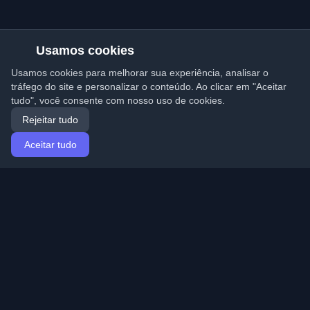
Usamos cookies
Usamos cookies para melhorar sua experiência, analisar o
tráfego do site e personalizar o conteúdo. Ao clicar em "Aceitar
tudo", você consente com nosso uso de cookies.
Rejeitar tudo
Aceitar tudo
Início
Artigos
Portuguese (Português)
Entrar
Descubra os melhores blogs pessoais de
desenvolvedores e artigos de todo o mundo. Mantenha-