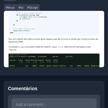
#linux
#Io
#Script
Comentários