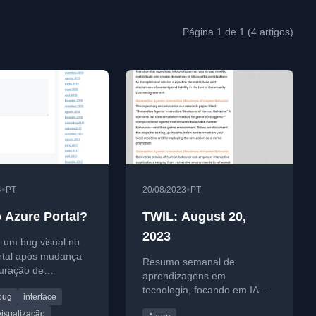
Página 1 de 1 (4 artigos)
•
•
4
PT
20/08/2023
PT
 Azure Portal?
TWIL: August 20,
2023
 um bug visual no
rtal após mudança
Resumo semanal de
guração de
aprendizagens em
, afetando a
tecnologia, focando em IA
bug
interface
do painel de opções.
generativa, LLMs, Azure
visualização