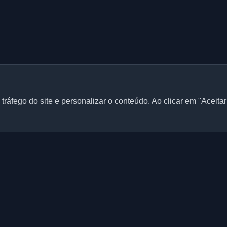
tráfego do site e personalizar o conteúdo. Ao clicar em "Aceita
Links rápidos
Artigos
 blogs pessoais de