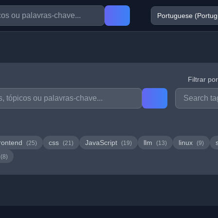
Filtrar po
rontend
css
JavaScript
llm
linux
(25)
(21)
(19)
(13)
(9)
(8)