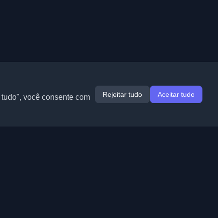
Rejeitar tudo
Aceitar tudo
r tudo", você consente com
Extensões
Informação
Chrome
Sobre nós