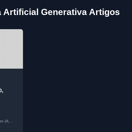
a Artificial Generativa Artigos
0,
em IA
ure