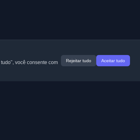
Rejeitar tudo
Aceitar tudo
r tudo", você consente com
Extensões
Informação
Chrome
Sobre nós