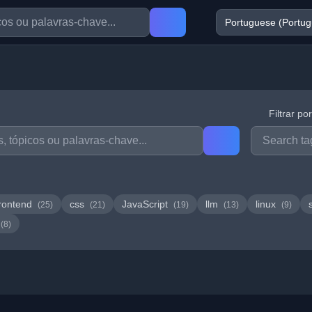
Filtrar po
rontend
css
JavaScript
llm
linux
(25)
(21)
(19)
(13)
(9)
(8)