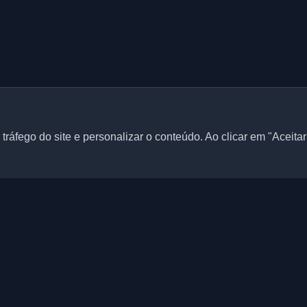
tráfego do site e personalizar o conteúdo. Ao clicar em "Aceita
Links rápidos
Artigos
 blogs pessoais de