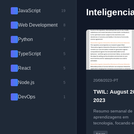
Inteligenci
JavaScript
19
Web Development
8
Python
7
TypeScript
5
React
5
•
20/08/2023
PT
Node.js
5
TWIL: August 2
DevOps
1
2023
Resumo semanal de
aprendizagens em
tecnologia, focando 
generativa, LLMs, Az