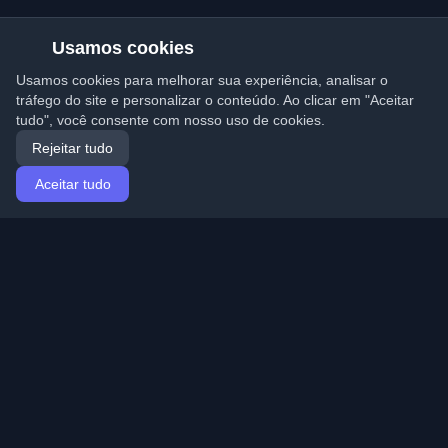
Usamos cookies
Usamos cookies para melhorar sua experiência, analisar o
tráfego do site e personalizar o conteúdo. Ao clicar em "Aceitar
tudo", você consente com nosso uso de cookies.
Rejeitar tudo
Aceitar tudo
Início
Artigos
Portuguese (Português)
Entrar
Descubra os melhores blogs pessoais de
desenvolvedores e artigos de todo o mundo. Mantenha-
se atualizado com as últimas tendências, tutoriais e