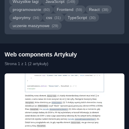
Wszystkie tagi
JavaScript
(149)
programowanie
Frontend
React
(60)
(59)
(38)
algorytmy
css
TypeScript
(34)
(31)
(30)
uczenie maszynowe
(29)
Web components Artykuły
Strona 1 z 1 (2 artykuły)