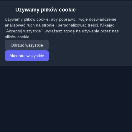
Używamy plików cookie
Używamy plików cookie, aby poprawić Twoje doświadczenie,
analizować ruch na stronie i personalizować treści. Klikając
"Akceptuj wszystkie", wyrażasz zgodę na używanie przez nas
plików cookie.
Odrzuć wszystkie
Akceptuj wszystkie
Strona główna
Artykuły
Polish (Polski)
Logowanie
Odkryj najlepsze osobiste blogi deweloperskie i artykuły
z całego świata. Bądź na bieżąco z najnowszymi
trendami, tutorialami i spostrzeżeniami ze społeczności