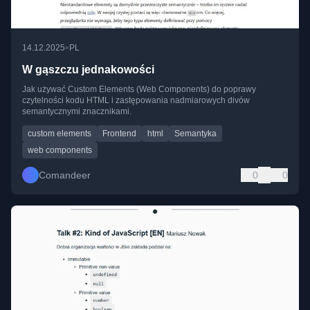
•
14.12.2025
PL
W gąszczu jednakowości
Jak używać Custom Elements (Web Components) do poprawy
czytelności kodu HTML i zastępowania nadmiarowych divów
semantycznymi znacznikami.
custom elements
Frontend
html
Semantyka
web components
Comandeer
0
0