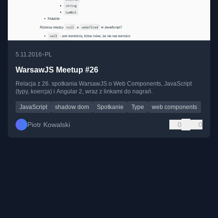
•
5.11.2016
PL
WarsawJS Meetup #26
Relacja z 26. spotkania WarsawJS o Web Components, JavaScript
(typy, koercja) i Angular 2, wraz z linkami do nagrań.
JavaScript
shadow dom
Spotkanie
Type
web components
Piotr Kowalski
0
0