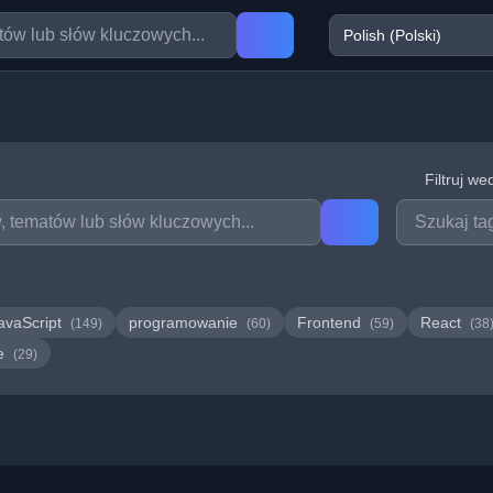
Filtruj we
avaScript
programowanie
Frontend
React
(149)
(60)
(59)
(38
we
(29)