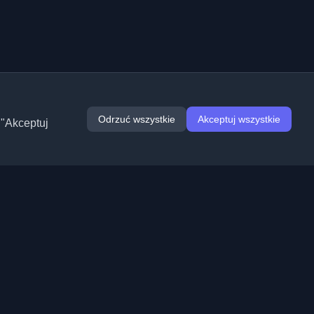
Odrzuć wszystkie
Akceptuj wszystkie
 "Akceptuj
Rozszerzenia
Informacje
Chrome
O nas
Edge
Kontakt
(wkrótce)