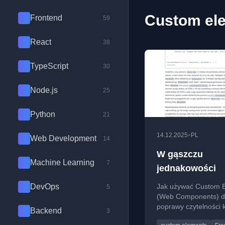
Custom ele
Frontend
59
React
38
TypeScript
30
Node.js
25
Python
21
•
14.12.2025
PL
Web Development
14
W gąszczu
Machine Learning
7
jednakowości
DevOps
Jak używać Custom 
5
(Web Components) 
poprawy czytelności 
Backend
3
HTML i zastępowani