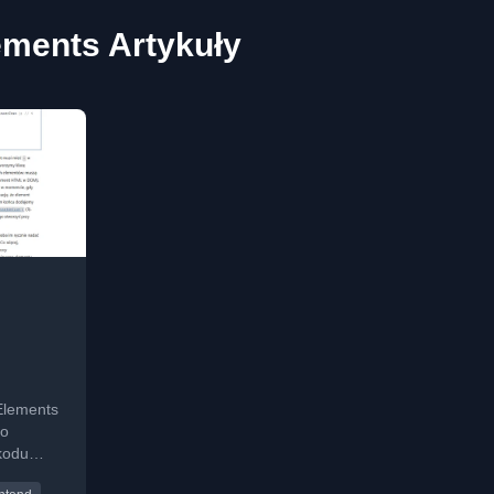
ments Artykuły
Elements
do
kodu
a