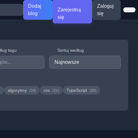
Dodaj
Zaloguj
Zarejestruj
blog
się
się
dług tagu
Sortuj według
algorytmy
css
TypeScript
)
(34)
(31)
(30)