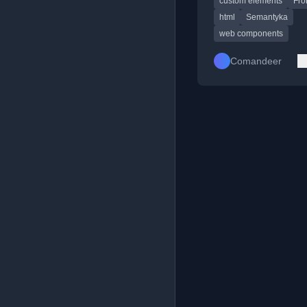
custom elements
Fro
nadmiarowych divów
semantycznymi znacz
html
Semantyka
web components
Comandeer