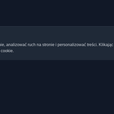
 analizować ruch na stronie i personalizować treści. Klikając
 cookie.
Szybkie linki
Artykuły
ste blogi deweloperskie i
ta. Bądź na bieżąco z
Blogi