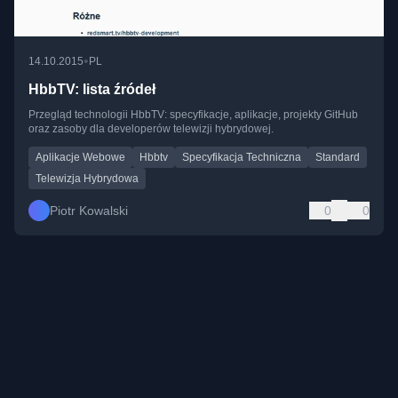
•
14.10.2015
PL
HbbTV: lista źródeł
Przegląd technologii HbbTV: specyfikacje, aplikacje, projekty GitHub
oraz zasoby dla developerów telewizji hybrydowej.
Aplikacje Webowe
Hbbtv
Specyfikacja Techniczna
Standard
Telewizja Hybrydowa
Piotr Kowalski
0
0