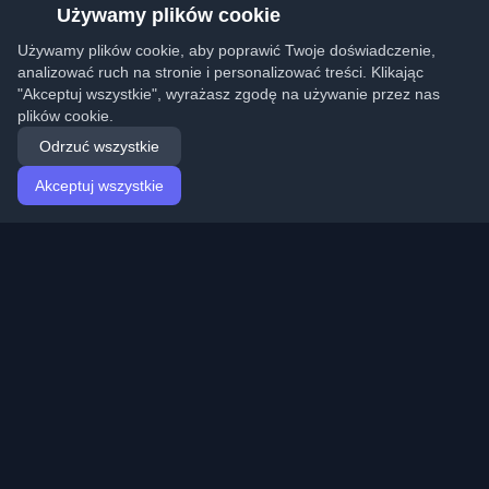
Używamy plików cookie
Używamy plików cookie, aby poprawić Twoje doświadczenie,
analizować ruch na stronie i personalizować treści. Klikając
"Akceptuj wszystkie", wyrażasz zgodę na używanie przez nas
plików cookie.
Odrzuć wszystkie
Akceptuj wszystkie
Strona główna
Artykuły
Polish (Polski)
Logowanie
Odkryj najlepsze osobiste blogi deweloperskie i artykuły
z całego świata. Bądź na bieżąco z najnowszymi
trendami, tutorialami i spostrzeżeniami ze społeczności