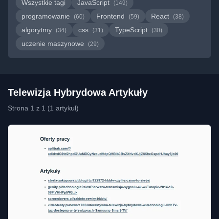
Wszystkie tagi
JavaScript
(149)
programowanie
Frontend
React
(60)
(59)
(38)
algorytmy
css
TypeScript
(34)
(31)
(30)
uczenie maszynowe
(29)
Telewizja Hybrydowa Artykuły
Strona 1 z 1 (1 artykuł)