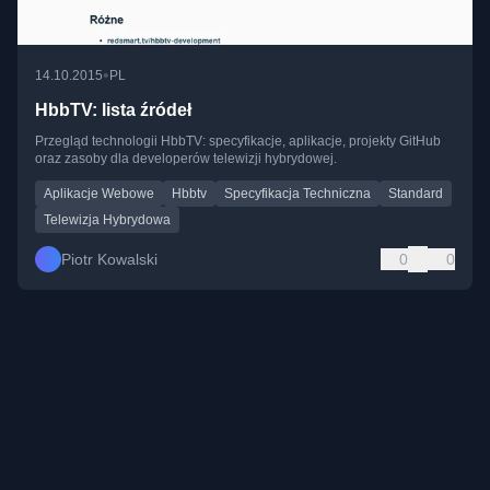
•
14.10.2015
PL
HbbTV: lista źródeł
Przegląd technologii HbbTV: specyfikacje, aplikacje, projekty GitHub
oraz zasoby dla developerów telewizji hybrydowej.
Aplikacje Webowe
Hbbtv
Specyfikacja Techniczna
Standard
Telewizja Hybrydowa
Piotr Kowalski
0
0