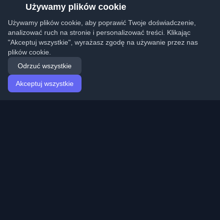
Używamy plików cookie
Używamy plików cookie, aby poprawić Twoje doświadczenie,
analizować ruch na stronie i personalizować treści. Klikając
"Akceptuj wszystkie", wyrażasz zgodę na używanie przez nas
plików cookie.
Odrzuć wszystkie
Akceptuj wszystkie
Strona główna
Artykuły
Polish (Polski)
Logowanie
Odkryj najlepsze osobiste blogi deweloperskie i artykuły
z całego świata. Bądź na bieżąco z najnowszymi
trendami, tutorialami i spostrzeżeniami ze społeczności