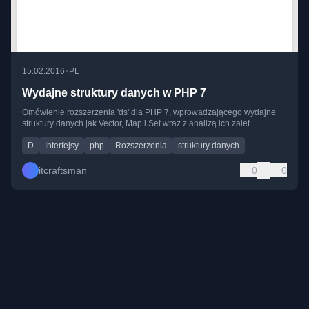
•
15.02.2016
PL
Wydajne struktury danych w PHP 7
Omówienie rozszerzenia 'ds' dla PHP 7, wprowadzającego wydajne
struktury danych jak Vector, Map i Set wraz z analizą ich zalet.
D
Interfejsy
php
Rozszerzenia
struktury danych
itcraftsman
0
0