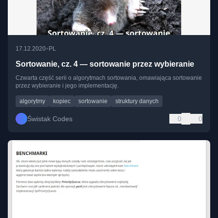
•
17.12.2020
PL
Sortowanie, cz. 4 — sortowanie przez wybieranie
Czwarta część serii o algorytmach sortowania, omawiająca sortowanie
przez wybieranie i jego implementację.
algorytmy
kopiec
sortowanie
struktury danych
Świstak Codes
0
0