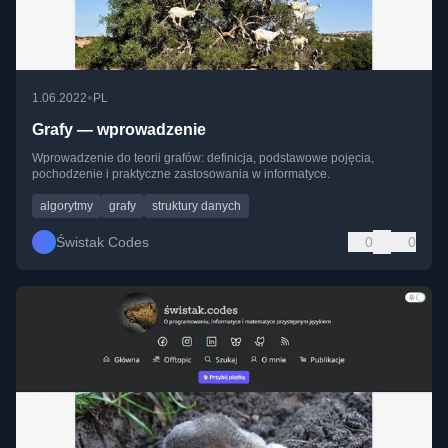
•
1.06.2022
PL
Grafy — wprowadzenie
Wprowadzenie do teorii grafów: definicja, podstawowe pojęcia,
pochodzenie i praktyczne zastosowania w informatyce.
algorytmy
grafy
struktury danych
Świstak Codes
0
0