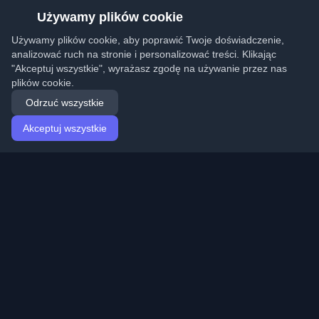
Używamy plików cookie
Używamy plików cookie, aby poprawić Twoje doświadczenie,
analizować ruch na stronie i personalizować treści. Klikając
"Akceptuj wszystkie", wyrażasz zgodę na używanie przez nas
plików cookie.
Odrzuć wszystkie
Akceptuj wszystkie
Strona główna
Artykuły
Polish (Polski)
Logowanie
Odkryj najlepsze osobiste blogi deweloperskie i artykuły
z całego świata. Bądź na bieżąco z najnowszymi
trendami, tutorialami i spostrzeżeniami ze społeczności