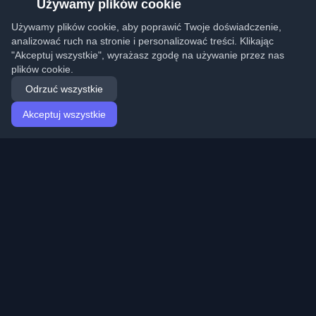
Używamy plików cookie
Używamy plików cookie, aby poprawić Twoje doświadczenie,
analizować ruch na stronie i personalizować treści. Klikając
"Akceptuj wszystkie", wyrażasz zgodę na używanie przez nas
plików cookie.
Odrzuć wszystkie
Akceptuj wszystkie
Strona główna
Artykuły
Polish (Polski)
Logowanie
Odkryj najlepsze osobiste blogi deweloperskie i artykuły
z całego świata. Bądź na bieżąco z najnowszymi
trendami, tutorialami i spostrzeżeniami ze społeczności
deweloperów.