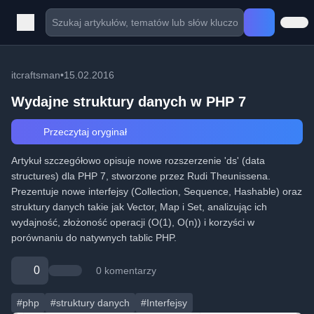
itcraftsman
•
15.02.2016
Wydajne struktury danych w PHP 7
Przeczytaj oryginał
Artykuł szczegółowo opisuje nowe rozszerzenie 'ds' (data
structures) dla PHP 7, stworzone przez Rudi Theunissena.
Prezentuje nowe interfejsy (Collection, Sequence, Hashable) oraz
struktury danych takie jak Vector, Map i Set, analizując ich
wydajność, złożoność operacji (O(1), O(n)) i korzyści w
porównaniu do natywnych tablic PHP.
0
0 komentarzy
#php
#struktury danych
#Interfejsy