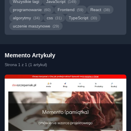
Wszystkie tagi
JavaScript
(149)
programowanie
Frontend
React
(60)
(59)
(38)
algorytmy
css
TypeScript
(34)
(31)
(30)
uczenie maszynowe
(29)
Memento Artykuły
Strona 1 z 1 (1 artykuł)