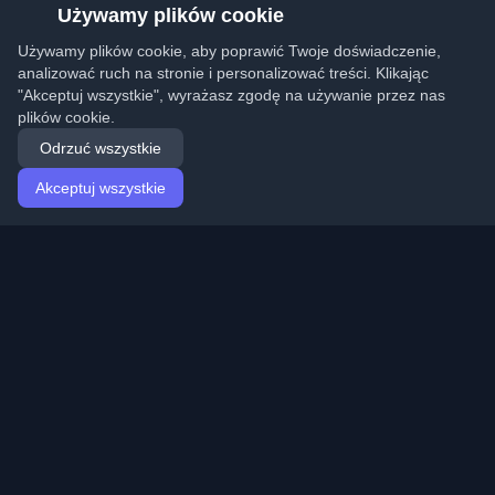
Używamy plików cookie
Używamy plików cookie, aby poprawić Twoje doświadczenie,
analizować ruch na stronie i personalizować treści. Klikając
"Akceptuj wszystkie", wyrażasz zgodę na używanie przez nas
plików cookie.
Odrzuć wszystkie
Akceptuj wszystkie
Strona główna
Artykuły
Polish (Polski)
Logowanie
Odkryj najlepsze osobiste blogi deweloperskie i artykuły
z całego świata. Bądź na bieżąco z najnowszymi
trendami, tutorialami i spostrzeżeniami ze społeczności