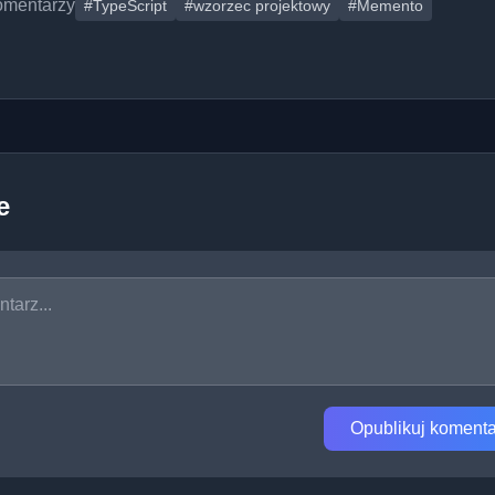
omentarzy
#TypeScript
#wzorzec projektowy
#Memento
e
Opublikuj komenta