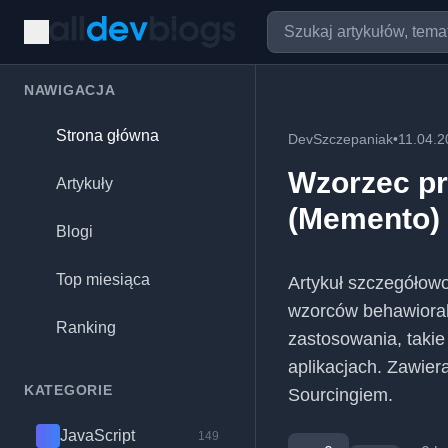
NAWIGACJA
Strona główna
DevSzczepaniak
•
11.04.2
Wzorzec pr
Artykuły
(Memento)
Blogi
Top miesiąca
Artykuł szczegółow
wzorców behawioraln
Ranking
zastosowania, takie
aplikacjach. Zawier
KATEGORIE
Sourcingiem.
JavaScript
149