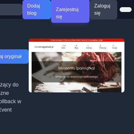
Dodaj
Zaloguj
Zarejestruj
blog
się
się
j oryginał
eżący do
czne
ollback w
Event