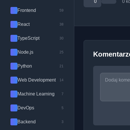
0
0 k
Frontend
59
React
38
TypeScript
30
Node.js
25
Komentarz
Python
21
Web Development
14
Machine Learning
7
DevOps
5
Backend
3