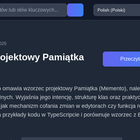
025
ojektowy Pamiątka
Przeczyta
o omawia wzorzec projektowy Pamiątka (Memento), nal
ych. Wyjaśnia jego intencję, strukturę klas oraz prakty
 jak mechanizm cofania zmian w edytorach czy funkcja r
a przykłady kodu w TypeScripcie i porównuje wzorzec z 