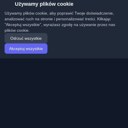
Używamy plików cookie
Używamy plików cookie, aby poprawić Twoje doświadczenie,
analizować ruch na stronie i personalizować treści. Klikając
"Akceptuj wszystkie", wyrażasz zgodę na używanie przez nas
plików cookie.
Odrzuć wszystkie
Akceptuj wszystkie
Strona główna
Artykuły
Polish (Polski)
Logowanie
Odkryj najlepsze osobiste blogi deweloperskie i artykuły
z całego świata. Bądź na bieżąco z najnowszymi
trendami, tutorialami i spostrzeżeniami ze społeczności