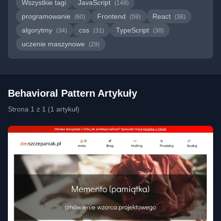
Wszystkie tagi
JavaScript
(149)
programowanie
Frontend
React
(60)
(59)
(38)
algorytmy
css
TypeScript
(34)
(31)
(30)
uczenie maszynowe
(29)
Behavioral Pattern Artykuły
Strona 1 z 1 (1 artykuł)