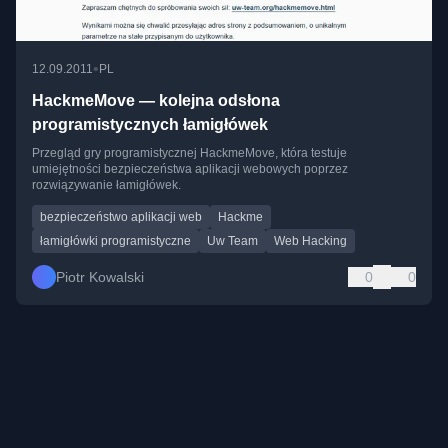
•
12.09.2011
PL
HackmeMove — kolejna odsłona
programistycznych łamigłówek
Przegląd gry programistycznej HackmeMove, która testuje
umiejętności bezpieczeństwa aplikacji webowych poprzez
rozwiązywanie łamigłówek.
bezpieczeństwo aplikacji web
Hackme
łamigłówki programistyczne
Uw Team
Web Hacking
Piotr Kowalski
0
0