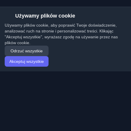
Używamy plików cookie
Używamy plików cookie, aby poprawić Twoje doświadczenie,
analizować ruch na stronie i personalizować treści. Klikając
"Akceptuj wszystkie", wyrażasz zgodę na używanie przez nas
plików cookie.
Odrzuć wszystkie
Akceptuj wszystkie
Strona główna
Artykuły
Polish (Polski)
Logowanie
Odkryj najlepsze osobiste blogi deweloperskie i artykuły
z całego świata. Bądź na bieżąco z najnowszymi