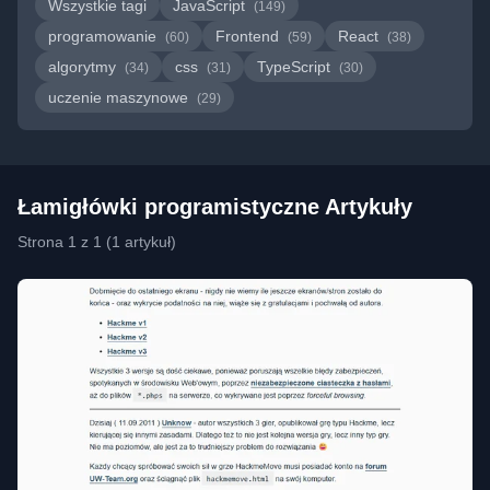
Wszystkie tagi
JavaScript
(149)
programowanie
Frontend
React
(60)
(59)
(38)
algorytmy
css
TypeScript
(34)
(31)
(30)
uczenie maszynowe
(29)
Łamigłówki programistyczne Artykuły
Strona 1 z 1 (1 artykuł)