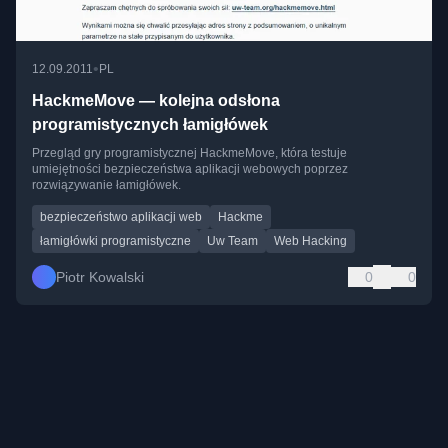
•
12.09.2011
PL
HackmeMove — kolejna odsłona
programistycznych łamigłówek
Przegląd gry programistycznej HackmeMove, która testuje
umiejętności bezpieczeństwa aplikacji webowych poprzez
rozwiązywanie łamigłówek.
bezpieczeństwo aplikacji web
Hackme
łamigłówki programistyczne
Uw Team
Web Hacking
Piotr Kowalski
0
0