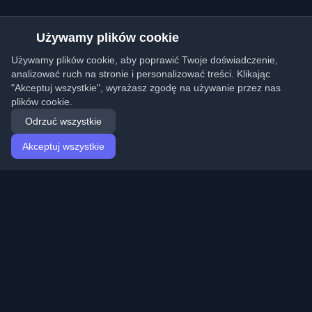
Używamy plików cookie
Używamy plików cookie, aby poprawić Twoje doświadczenie,
analizować ruch na stronie i personalizować treści. Klikając
"Akceptuj wszystkie", wyrażasz zgodę na używanie przez nas
plików cookie.
Odrzuć wszystkie
Akceptuj wszystkie
Strona główna
Artykuły
Polish (Polski)
Logowanie
Odkryj najlepsze osobiste blogi deweloperskie i artykuły
z całego świata. Bądź na bieżąco z najnowszymi