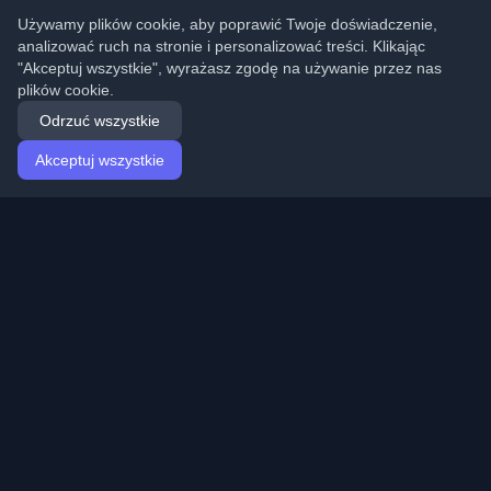
Używamy plików cookie, aby poprawić Twoje doświadczenie,
analizować ruch na stronie i personalizować treści. Klikając
"Akceptuj wszystkie", wyrażasz zgodę na używanie przez nas
plików cookie.
Odrzuć wszystkie
Akceptuj wszystkie
Strona główna
Artykuły
Polish (Polski)
Logowanie
Odkryj najlepsze osobiste blogi deweloperskie i artykuły
z całego świata. Bądź na bieżąco z najnowszymi
trendami, tutorialami i spostrzeżeniami ze społeczności
deweloperów.