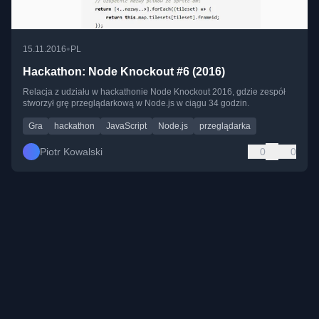
•
15.11.2016
PL
Hackathon: Node Knockout #6 (2016)
Relacja z udziału w hackathonie Node Knockout 2016, gdzie zespół
stworzył grę przeglądarkową w Node.js w ciągu 34 godzin.
Gra
hackathon
JavaScript
Node.js
przeglądarka
Piotr Kowalski
0
0