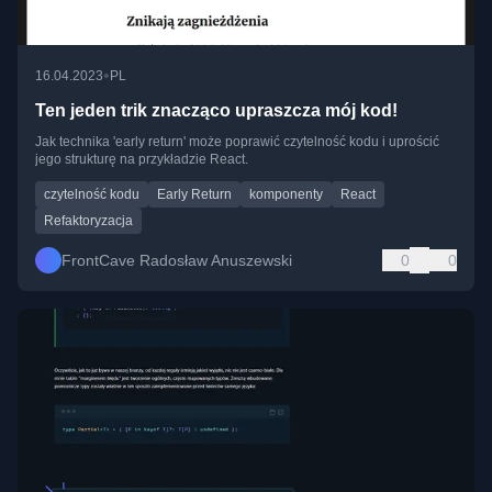
•
16.04.2023
PL
Ten jeden trik znacząco upraszcza mój kod!
Jak technika 'early return' może poprawić czytelność kodu i uprościć
jego strukturę na przykładzie React.
czytelność kodu
Early Return
komponenty
React
Refaktoryzacja
FrontCave Radosław Anuszewski
0
0