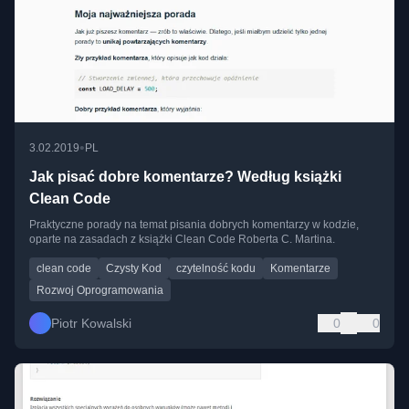
•
3.02.2019
PL
Jak pisać dobre komentarze? Według książki
Clean Code
Praktyczne porady na temat pisania dobrych komentarzy w kodzie,
oparte na zasadach z książki Clean Code Roberta C. Martina.
clean code
Czysty Kod
czytelność kodu
Komentarze
Rozwoj Oprogramowania
Piotr Kowalski
0
0