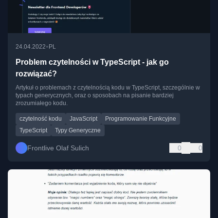
•
24.04.2022
PL
Problem czytelności w TypeScript - jak go
rozwiązać?
Artykuł o problemach z czytelnością kodu w TypeScript, szczególnie w
typach generycznych, oraz o sposobach na pisanie bardziej
zrozumiałego kodu.
czytelność kodu
JavaScript
Programowanie Funkcyjne
TypeScript
Typy Generyczne
Frontlive Olaf Sulich
0
0