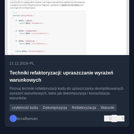
•
21.12.2016
PL
Techniki refaktoryzacji: upraszczanie wyrażeń
warunkowych
Poznaj techniki refaktoryzacji kodu do upraszczania skomplikowanych
wyrażeń warunkowych, takie jak dekompozycja i konsolidacja
warunków.
czytelność kodu
Dekompozycja
Refaktoryzacja
Warunki
itcraftsman
0
0