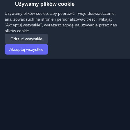
Używamy plików cookie
Używamy plików cookie, aby poprawić Twoje doświadczenie,
analizować ruch na stronie i personalizować treści. Klikając
"Akceptuj wszystkie", wyrażasz zgodę na używanie przez nas
plików cookie.
Odrzuć wszystkie
Akceptuj wszystkie
Strona główna
Artykuły
Polish (Polski)
Logowanie
Odkryj najlepsze osobiste blogi deweloperskie i artykuły
z całego świata. Bądź na bieżąco z najnowszymi
trendami, tutorialami i spostrzeżeniami ze społeczności