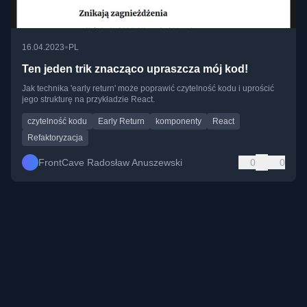
•
16.04.2023
PL
Ten jeden trik znacząco upraszcza mój kod!
Jak technika 'early return' może poprawić czytelność kodu i uprościć
jego strukturę na przykładzie React.
czytelność kodu
Early Return
komponenty
React
Refaktoryzacja
FrontCave Radosław Anuszewski
0
0