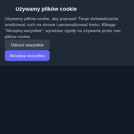
Używamy plików cookie
Używamy plików cookie, aby poprawić Twoje doświadczenie,
analizować ruch na stronie i personalizować treści. Klikając
"Akceptuj wszystkie", wyrażasz zgodę na używanie przez nas
plików cookie.
Odrzuć wszystkie
Akceptuj wszystkie
Strona główna
Artykuły
Polish (Polski)
Logowanie
Odkryj najlepsze osobiste blogi deweloperskie i artykuły
z całego świata. Bądź na bieżąco z najnowszymi
trendami, tutorialami i spostrzeżeniami ze społeczności