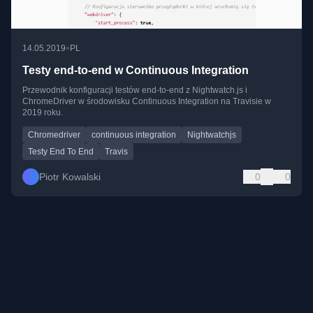
•
14.05.2019
PL
Testy end-to-end w Continuous Integration
Przewodnik konfiguracji testów end-to-end z Nightwatch.js i
ChromeDriver w środowisku Continuous Integration na Travisie w
2019 roku.
Chromedriver
continuous integration
Nightwatchjs
Testy End To End
Travis
Piotr Kowalski
0
0