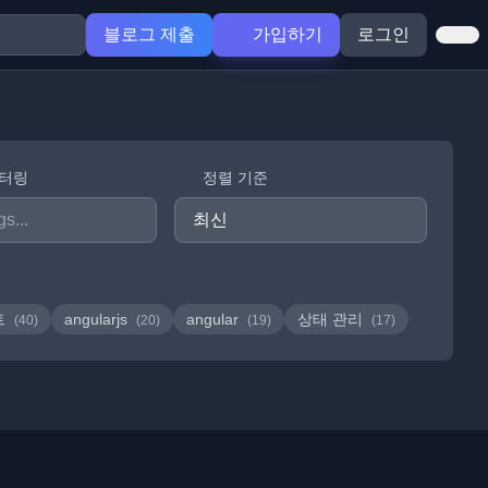
블로그 제출
가입하기
로그인
필터링
정렬 기준
트
angularjs
angular
상태 관리
(40)
(20)
(19)
(17)