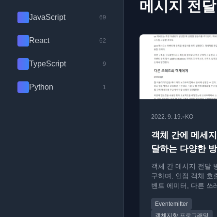
메시지 전달
JavaScript
69
React
62
TypeScript
9
Python
1
•
2022. 9. 19.
KO
객체 간에 메세지
달하는 다양한 
객체 간 메시지 전달 
구하며, 인접 객체 호
벤트 에미터, 다른 쓰
까지 다양한 패턴을 
Eventemitter
다.
객체지향 프로그래밍