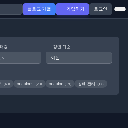
블로그 제출
가입하기
로그인
필터링
정렬 기준
트
angularjs
angular
상태 관리
(40)
(20)
(19)
(17)