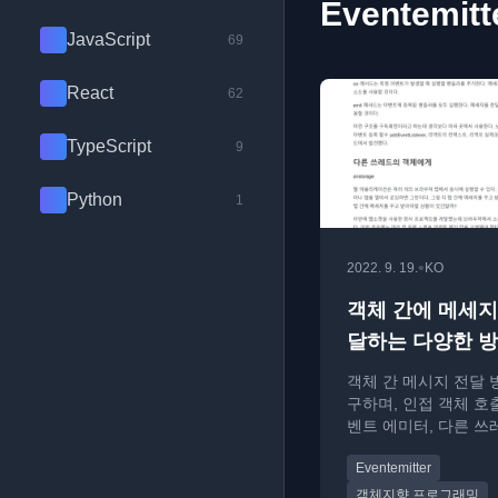
Eventemit
JavaScript
69
React
62
TypeScript
9
Python
1
•
2022. 9. 19.
KO
객체 간에 메세지
달하는 다양한 
객체 간 메시지 전달 
구하며, 인접 객체 호
벤트 에미터, 다른 쓰
까지 다양한 패턴을 
Eventemitter
다.
객체지향 프로그래밍