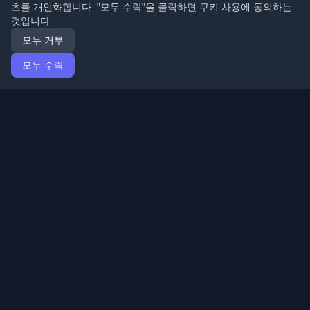
츠를 개인화합니다. "모두 수락"을 클릭하면 쿠키 사용에 동의하는
것입니다.
모두 거부
모두 수락
홈
기사
Korean (한국어)
로그인
전 세계 최고의 개인 개발자 블로그와 기사를 발견하세요.
개발자 커뮤니티의 최신 트렌드, 튜토리얼 및 인사이트로
최신 상태를 유지하세요.