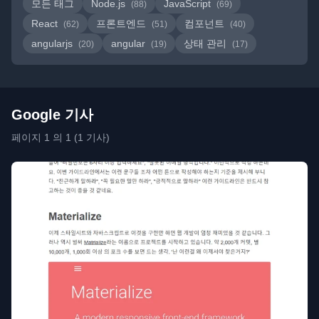
모든 태그
Node.js
JavaScript
(88)
(69)
React
프론트엔드
컴포넌트
(62)
(51)
(40)
angularjs
angular
상태 관리
(20)
(19)
(17)
Google 기사
페이지 1 의 1 (1 기사)