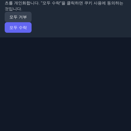
츠를 개인화합니다. "모두 수락"을 클릭하면 쿠키 사용에 동의하는
것입니다.
모두 거부
모두 수락
홈
기사
Korean (한국어)
로그인
전 세계 최고의 개인 개발자 블로그와 기사를 발견하세요.
개발자 커뮤니티의 최신 트렌드, 튜토리얼 및 인사이트로
최신 상태를 유지하세요.