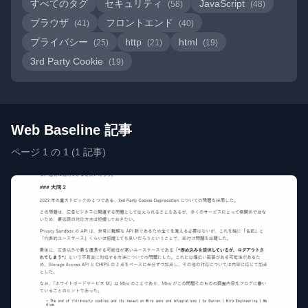
すべてのタグ
セキュリティ
JavaScript
(58)
(48)
ブラウザ
フロントエンド
(41)
(40)
プライバシー
http
html
(25)
(21)
(19)
3rd Party Cookie
(19)
Web Baseline 記事
ページ 1 の 1 (1 記事)