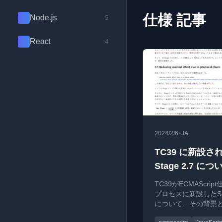
仕様 記事
Node.js
5
React
4
•
2024/2/6
JA
TC39 に新設さ
Stage 2.7 につ
TC39がECMAScrip
プロセスに新設したStag
について、その背景
解説します。