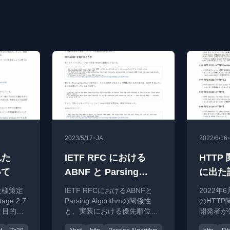
•
2023/5/17
JA
2022/6/16
れた
IETF RFC における
HTTP
いて
ABNF と Parsing
に出た
Algorithm の関係
t仕様策定
IETF RFCにおけるABNFと
2022年
e 2.7
Parsing Algorithmの関係性
のHTTP
と目的を
と、実装における優先順位に
開発者が
ついて考察。HTTP構造化フ
ントを3