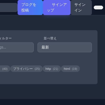
ブログを
サインア
サイン
投稿
ップ
イン
ィルター
並べ替え
ド
プライバシー
http
html
(40)
(25)
(21)
(19)