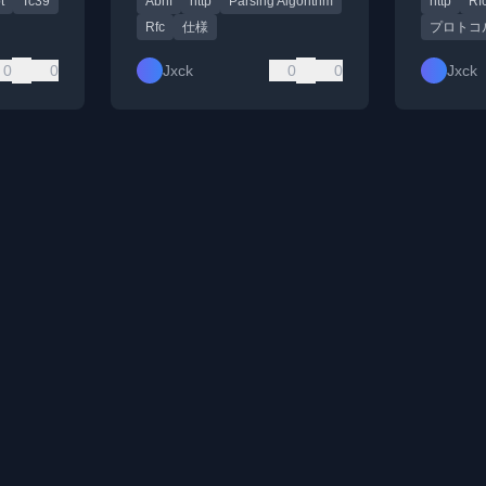
t
Tc39
Abnf
http
Parsing Algorithm
http
Rf
ィールド値を例に解説。
Rfc
仕様
プロトコ
0
0
Jxck
0
0
Jxck