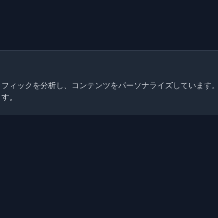
トラフィックを分析し、コンテンツをパーソナライズしています
ます。
クイックリンク
記事
発者ブログと記事を発見してく
ニティの最新トレンド、チュー
ブログ