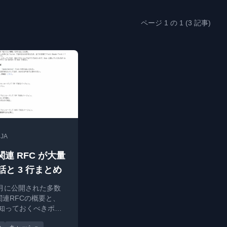
ページ 1 の 1 (3 記事)
•
JA
 関連 RFC が大量
話と 3 行まとめ
6月に公開された多数
関連RFCの概要と、
知っておくべきポイ
行まとめで解説。