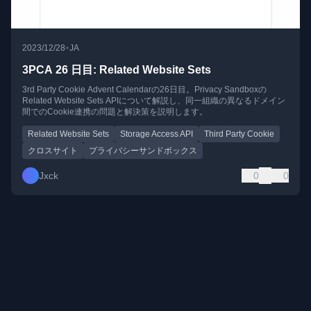
•
2023/12/28
JA
3PCA 26 日目: Related Website Sets
3rd Party Cookie Advent Calendarの26日目。Privacy Sandboxの
Related Website Sets APIについて解説し、同一組織の異なるドメイン
間でのCookie連携の問題と解決策を説明します。
Related Website Sets
Storage Access API
Third Party Cookie
クロスサイト
プライバシーサンドボックス
Jxck
0
0