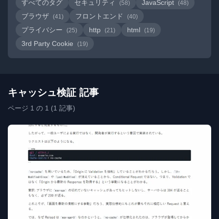
すべてのタグ
セキュリティ
JavaScript
(58)
(48)
ブラウザ
フロントエンド
(41)
(40)
プライバシー
http
html
(25)
(21)
(19)
3rd Party Cookie
(19)
キャッシュ検証 記事
ページ 1 の 1 (1 記事)