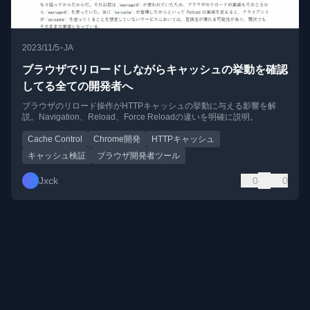
•
2023/11/5
JA
ブラウザでリロードしながらキャッシュの挙動を確認
してる全ての開発者へ
ブラウザのリロード操作がHTTPキャッシュの挙動に与える影響を解
説。Navigation、Reload、Force Reloadの違いを明確に説明。
Cache Control
Chrome開発
HTTPキャッシュ
キャッシュ検証
ブラウザ開発者ツール
Jxck
0
0