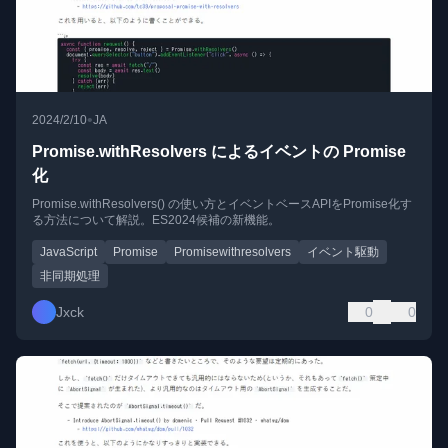
•
2024/2/10
JA
Promise.withResolvers によるイベントの Promise
化
Promise.withResolvers() の使い方とイベントベースAPIをPromise化す
る方法について解説。ES2024候補の新機能。
JavaScript
Promise
Promisewithresolvers
イベント駆動
非同期処理
Jxck
0
0