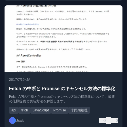
•
2017/7/19
JA
Fetch の中断と Promise のキャンセル方法の標準化
Fetch APIの中断とPromiseのキャンセル方法の標準化について、最新
の仕様提案と実装方法を解説します。
api
fetch
JavaScript
Promise
非同期処理
Jxck
0
0