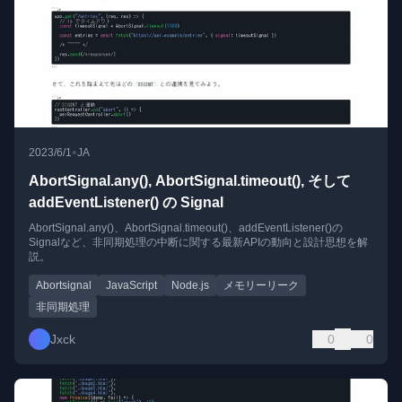
•
2023/6/1
JA
AbortSignal.any(), AbortSignal.timeout(), そして
addEventListener() の Signal
AbortSignal.any()、AbortSignal.timeout()、addEventListener()の
Signalなど、非同期処理の中断に関する最新APIの動向と設計思想を解
説。
Abortsignal
JavaScript
Node.js
メモリーリーク
非同期処理
Jxck
0
0