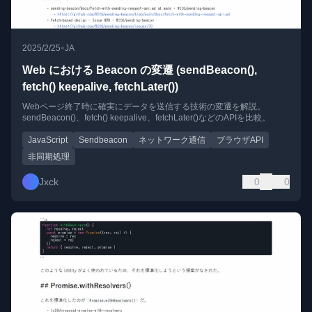
•
2025/2/25
JA
Web における Beacon の変遷 (sendBeacon(),
fetch() keepalive, fetchLater())
Webページ終了時に確実にデータを送信する技術の変遷を解説。
sendBeacon()、fetch() keepalive、fetchLater()などのAPIを比較。
JavaScript
Sendbeacon
ネットワーク通信
ブラウザAPI
非同期処理
Jxck
0
0