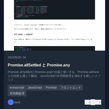
•
2019/8/20
JA
Promise.allSettled と Promise.any
Promise.allSettledとPromise.anyの仕様と使い方を、Promise.all/race
との比較を通じて解説。JavaScriptの非同期処理を強化する新しいメソ
ッド。
ecmascript
JavaScript
Promise
フロントエンド
非同期処理
Jxck
0
0