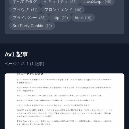
すべてのタグ
セキュリティ
JavaScript
(58)
(48)
ブラウザ
フロントエンド
(41)
(40)
プライバシー
http
html
(25)
(21)
(19)
3rd Party Cookie
(19)
Av1 記事
ページ 1 の 1 (1 記事)