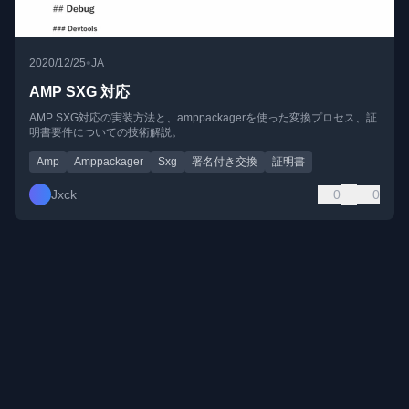
•
2020/12/25
JA
AMP SXG 対応
AMP SXG対応の実装方法と、amppackagerを使った変換プロセス、証
明書要件についての技術解説。
Amp
Amppackager
Sxg
署名付き交換
証明書
Jxck
0
0