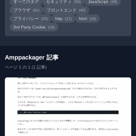
すべてのタグ
セキュリティ
JavaScript
(58)
(48)
ブラウザ
フロントエンド
(41)
(40)
プライバシー
http
html
(25)
(21)
(19)
3rd Party Cookie
(19)
Amppackager 記事
ページ 1 の 1 (1 記事)