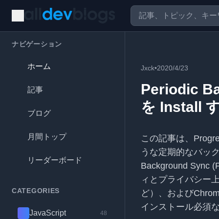
ナビゲーション
ホーム
Jxck
•
2020/4/23
Periodic 
記事
を Insta
ブログ
月間トップ
この記事は、Progre
うな定期的なバック
リーダーボード
Background S
ィとプライバシー
CATEGORIES
ど）、およびChr
インストール必須
JavaScript
48