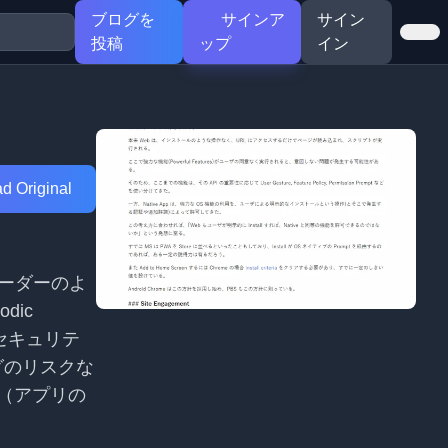
ブログを
サインア
サイン
投稿
ップ
イン
d Original
Sリーダーのよ
dic
様、セキュリテ
グのリスクな
限（アプリの