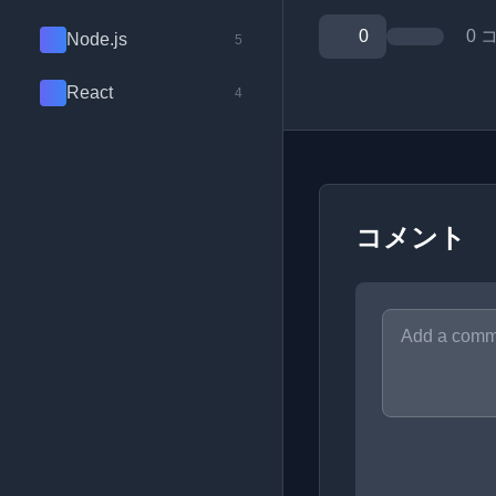
0
0 
Node.js
5
React
4
コメント