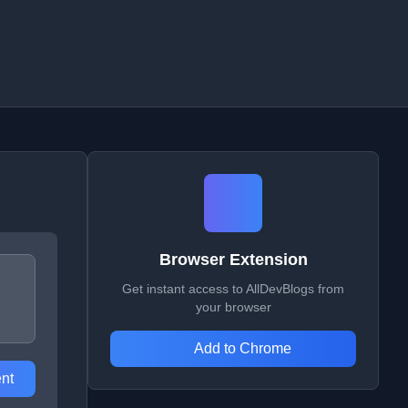
Browser Extension
Get instant access to AllDevBlogs from
your browser
Add to Chrome
nt