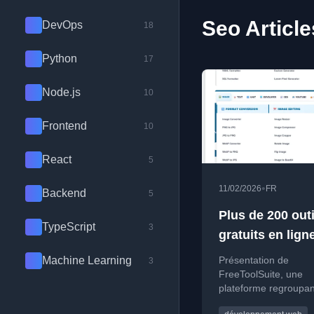
Seo Article
DevOps
18
Python
17
Node.js
10
Frontend
10
React
5
•
11/02/2026
FR
Backend
5
Plus de 200 outi
TypeScript
3
gratuits en lign
FreeToolSuite
Machine Learning
Présentation de
3
FreeToolSuite, une
plateforme regroupan
de 200 outils gratuits