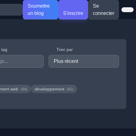
Soumettre
Se
un blog
S'inscrire
connecter
r tag
Trier par
ement web
développement
(44)
(41)