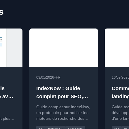
s
•
03/01/2026
FR
16/09/202
ls
IndexNow : Guide
Commen
e avec
complet pour SEO,
landin
webmasters et
perfor
Guide complet sur IndexNow,
Guide te
développeurs
techni
un protocole pour notifier les
développe
t plus
moteurs de recherche des
d'une la
dévelo
 en ligne
mises à jour de contenu et
performa