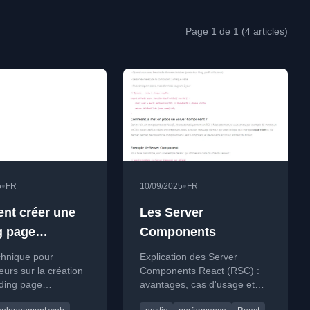
Page 1 de 1 (4 articles)
•
•
5
FR
10/09/2025
FR
t créer une
Les Server
g page
Components
mante : guide
chnique pour
Explication des Server
que pour
urs sur la création
Components React (RSC) :
nding page
avantages, cas d'usage et
ppeurs
nte, couvrant HTML,
points de vigilance pour le