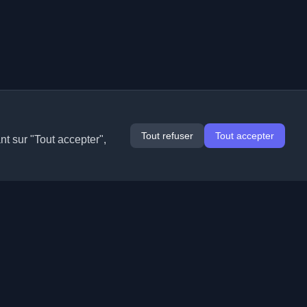
Tout refuser
Tout accepter
nt sur "Tout accepter",
Extensions
Informations
Chrome
À propos de nous