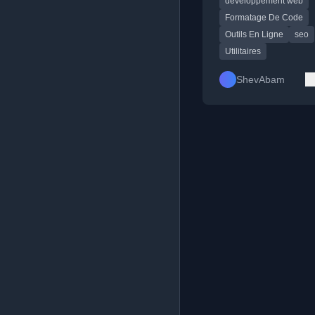
développement web
pour développeurs, 
traitement de docume
Formatage De Code
Outils En Ligne
seo
Utilitaires
ShevAbam