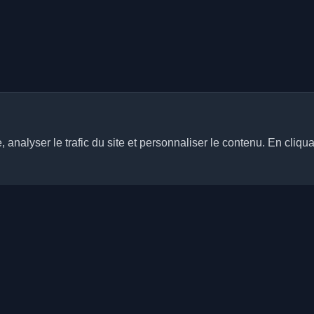
analyser le trafic du site et personnaliser le contenu. En cliqua
Liens rapides
Articles
rs blogs personnels de