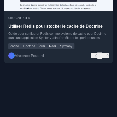
•
08/03/2016
FR
Utiliser Redis pour stocker le cache de Doctrine
Guide pour configurer Redis comme système de cache pour Doctrine
dans une application Symfony, afin d'améliorer les performances.
cache
Doctrine
orm
Redi
Symfony
Maxence Poutord
0
0