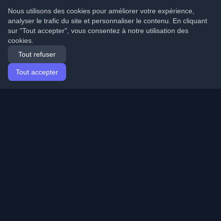
Nous utilisons des cookies pour améliorer votre expérience,
analyser le trafic du site et personnaliser le contenu. En cliquant
sur "Tout accepter", vous consentez à notre utilisation des
cookies.
Tout refuser
Tout accepter
Accueil
Articles
French (Français)
Connexion
Découvrez les meilleurs blogs personnels de
développeurs et articles du monde entier. Restez à jour
avec les dernières tendances, tutoriels et insights de la
communauté de développeurs.