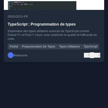
•
05/05/2023
FR
TypeScript : Programmation de types
Exploration des types utilitaires avancés de TypeScript comme
Partial<T> et Pick<T, Keys> pour améliorer la qualité et l'efficacité du
code.
Partial
Programmation De Types
Types Utilitaires
TypeScript
Arkerone
0
0