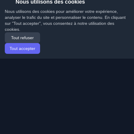
Nous utilisons des cookies
Nous utilisons des cookies pour améliorer votre expérience,
analyser le trafic du site et personnaliser le contenu. En cliquant
sur "Tout accepter", vous consentez à notre utilisation des
cookies.
Tout refuser
Tout accepter
Accueil
Articles
French (Français)
Connexion
Découvrez les meilleurs blogs personnels de
développeurs et articles du monde entier. Restez à jour
avec les dernières tendances, tutoriels et insights de la
communauté de développeurs.