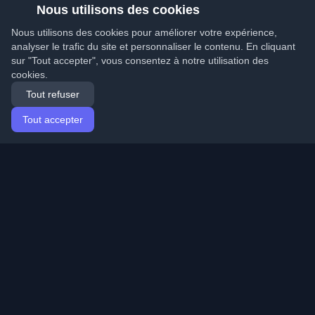
Nous utilisons des cookies
Nous utilisons des cookies pour améliorer votre expérience,
analyser le trafic du site et personnaliser le contenu. En cliquant
sur "Tout accepter", vous consentez à notre utilisation des
cookies.
Tout refuser
Tout accepter
Accueil
Articles
French (Français)
Connexion
Découvrez les meilleurs blogs personnels de
développeurs et articles du monde entier. Restez à jour
avec les dernières tendances, tutoriels et insights de la