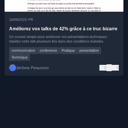
•
18/09/2025
FR
Améliorez vos talks de 42% grâce à ce truc bizarre
Un conseil simple pour améliorer vos présentations techniques :
répétez votre talk plusieurs fois dans des conditions réalistes.
communication
conference
Pratique
presentation
Technique
Jérôme Petazzoni
0
0