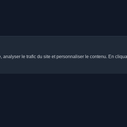
analyser le trafic du site et personnaliser le contenu. En cliqua
Liens rapides
Articles
rs blogs personnels de