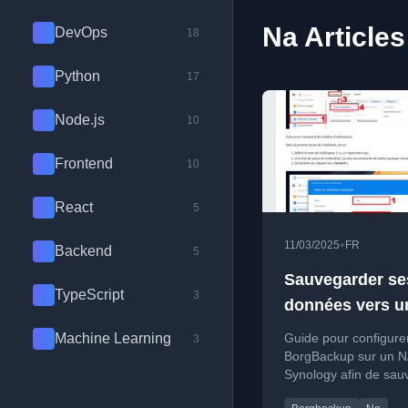
Na Articles
DevOps
18
Python
17
Node.js
10
Frontend
10
React
5
•
11/03/2025
FR
Backend
5
Sauvegarder se
TypeScript
3
données vers 
Synology avec
Machine Learning
Guide pour configure
3
BorgBackup
BorgBackup sur un 
Synology afin de sau
ses données efficace