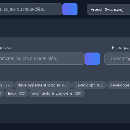
rticles
Filtrer pa
hp
développement logiciel
JavaScript
développ
(99)
(66)
(61)
linux
Architecture Logicielle
)
(32)
(28)