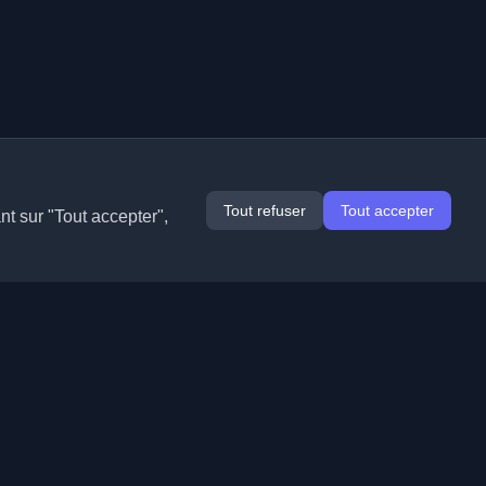
Tout refuser
Tout accepter
nt sur "Tout accepter",
Extensions
Informations
Chrome
À propos de nous