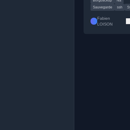
Borgbackup
Na
SSH.
Sauvegarde
ssh
S
Fabien
LOISON