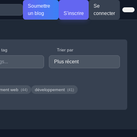
Soumettre
Se
un blog
S'inscrire
connecter
r tag
Trier par
ement web
développement
(44)
(41)