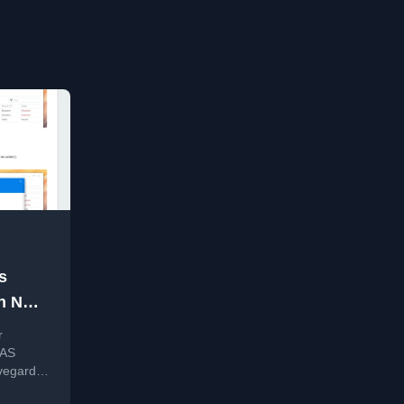
s
un NAS
r
NAS
vegarder
ment via